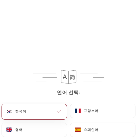
LES DESSERTS MAISON 🍰
Tarte Tatin
Crême fraiche épaisse (+1€ boule de glace vanille)
7.00€
Crème brûlée
6.00€
언어 선택:
언어 선택:
Moelleux au chocolat, crème anglaise
프랑스어
프랑스어
한국어
한국어
7.00€
Cheesecake
영어
영어
스페인어
스페인어