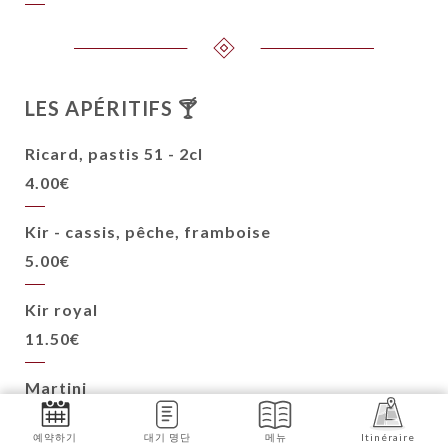
LES APÉRITIFS 🍸
Ricard, pastis 51 - 2cl
4.00€
Kir - cassis, pêche, framboise
5.00€
Kir royal
11.50€
Martini
6.50€
예약하기
대기 명단
메뉴
Itinéraire