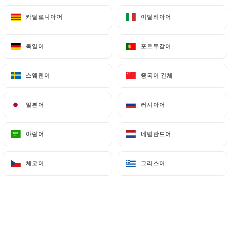
Spéculos, coulis de fruits rouges
카탈로니아어
카탈로니아어
이탈리아어
이탈리아어
6.50€
Crèpes
독일어
독일어
포르투갈어
포르투갈어
(+1€ nutella ou confiture)
스웨덴어
스웨덴어
중국어 간체
중국어 간체
5.00€
Boule de glace (La boule)
일본어
일본어
러시아어
러시아어
vanille, chocolat, fraise, sorbet citron
2.50€
아랍어
아랍어
네덜란드어
네덜란드어
Café / thé gourmand
체코어
체코어
그리스어
그리스어
(+2€ en formule)
9.00€