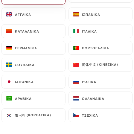
Ανοιχτά μέχρι 02:00
ΑΓΓΛΙΚΆ
ΑΓΓΛΙΚΆ
ΙΣΠΑΝΙΚΆ
ΙΣΠΑΝΙΚΆ
ΚΑΤΑΛΑΝΙΚΆ
ΚΑΤΑΛΑΝΙΚΆ
ΙΤΑΛΙΚΆ
ΙΤΑΛΙΚΆ
Le Barricou
ΓΕΡΜΑΝΙΚΆ
ΓΕΡΜΑΝΙΚΆ
ΠΟΡΤΟΓΑΛΙΚΆ
ΠΟΡΤΟΓΑΛΙΚΆ
简体中文 (ΚΙΝΈΖΙΚΑ)
简体中文 (ΚΙΝΈΖΙΚΑ)
ΣΟΥΗΔΙΚΆ
ΣΟΥΗΔΙΚΆ
73 ΑΞΙΟΛΌΓΗΣΗ
RESTAURANT FRANÇAIS
ΙΑΠΩΝΙΚΆ
ΙΑΠΩΝΙΚΆ
ΡΩΣΙΚΆ
ΡΩΣΙΚΆ
1 Boulevard Du Temple
75003 Paris France
ΑΡΑΒΙΚΆ
ΑΡΑΒΙΚΆ
ΟΛΛΑΝΔΙΚΆ
ΟΛΛΑΝΔΙΚΆ
한국어 (ΚΟΡΕΆΤΙΚΑ)
한국어 (ΚΟΡΕΆΤΙΚΑ)
ΤΣΈΧΙΚΑ
ΤΣΈΧΙΚΑ
Ποιοι είμαστε;