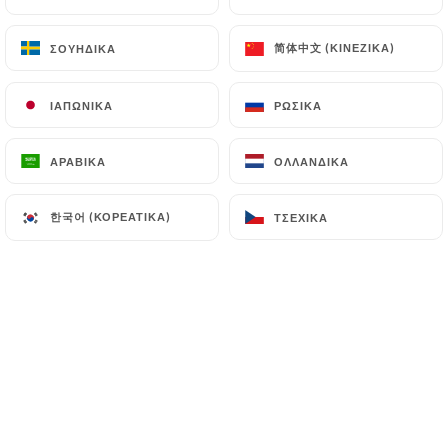
EL
ΜΕΝΟΎ
简体中文 (ΚΙΝΈΖΙΚΑ)
简体中文 (ΚΙΝΈΖΙΚΑ)
ΣΟΥΗΔΙΚΆ
ΣΟΥΗΔΙΚΆ
ΙΑΠΩΝΙΚΆ
ΙΑΠΩΝΙΚΆ
ΡΩΣΙΚΆ
ΡΩΣΙΚΆ
ΑΡΑΒΙΚΆ
ΑΡΑΒΙΚΆ
ΟΛΛΑΝΔΙΚΆ
ΟΛΛΑΝΔΙΚΆ
/
ΑΡΧΙΚΉ
ΦΩΤΟΓΡΑΦΊΕΣ
Φωτογραφίες
한국어 (ΚΟΡΕΆΤΙΚΑ)
한국어 (ΚΟΡΕΆΤΙΚΑ)
ΤΣΈΧΙΚΑ
ΤΣΈΧΙΚΑ