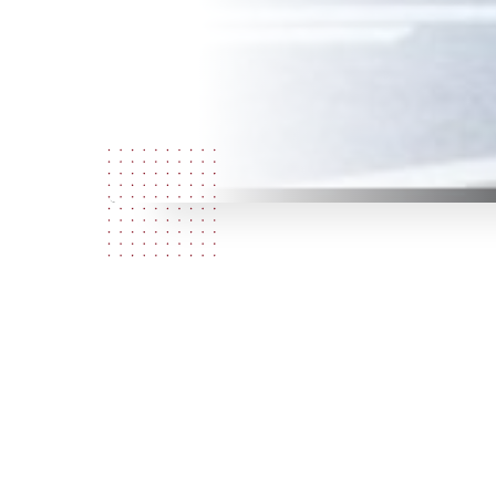
Quem
somos?