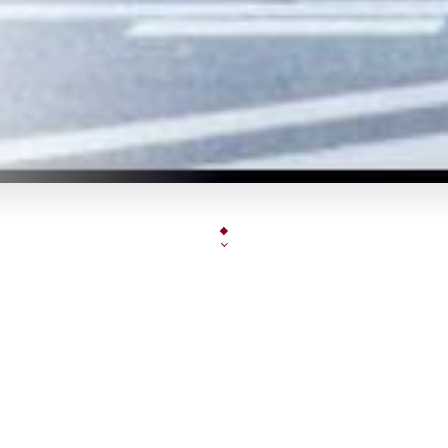
"Brasserie chaleureuse et ambiance détendue en 
terrasse extérieur et couverte, bar à ambiance, cu
propositions du chef, formules du midi, cocktails vi