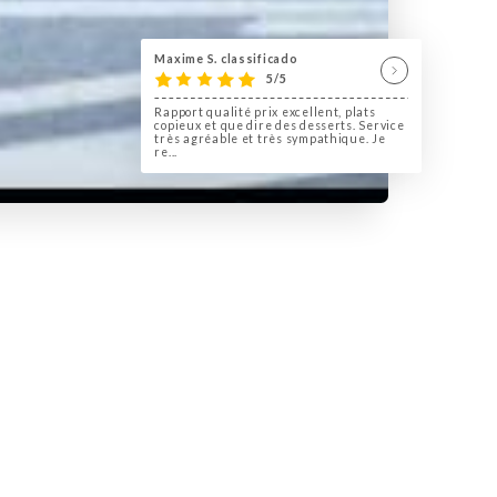
Maxime S. classificado
5/5
Rapport qualité prix excellent, plats
copieux et que dire des desserts. Service
très agréable et très sympathique. Je
re...
face du cirque d'hiver avec
isine tradi, plats du jour et
ns et bières, happy hour 16h à