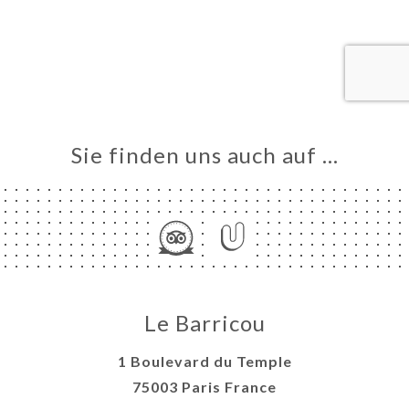
ART
VIEREN
ERIE
RTUNG
NÜ
TAKT
Sie finden uns auch auf …
Le Barricou
1 Boulevard du Temple
75003 Paris France