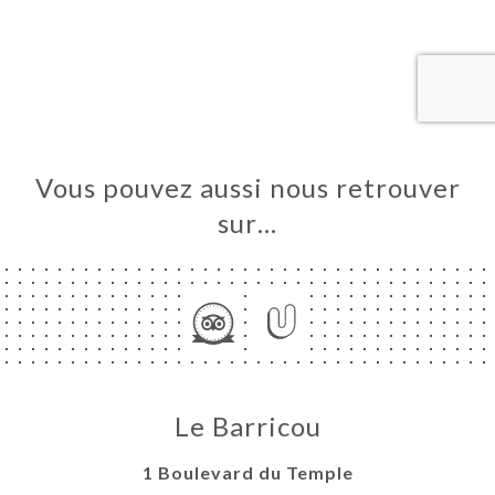
UEIL
RVER
ERIE
IS
RTE
Vous pouvez aussi nous retrouver
TACT
sur…
Le Barricou
1 Boulevard du Temple