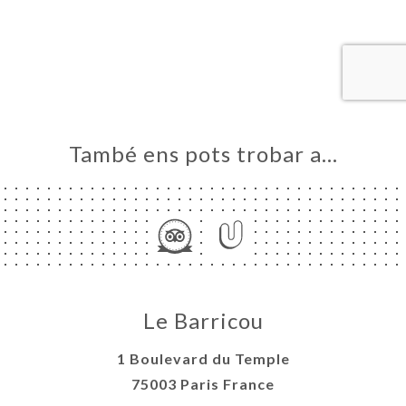
ICI
RVAR
ERIA
ENYES
RTA
ACTAR
També ens pots trobar a…
Le Barricou
1 Boulevard du Temple
75003 Paris France