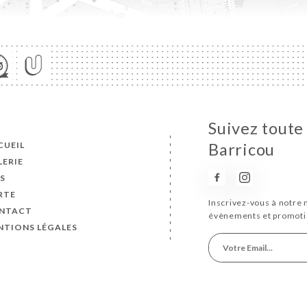
Suivez toute 
CUEIL
Barricou
LERIE
IS
RTE
Inscrivez-vous à notre 
NTACT
évènements et promoti
NTIONS LÉGALES