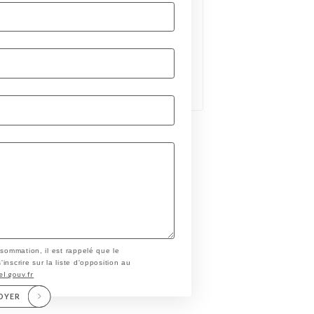
nsommation, il est rappelé que le
nscrire sur la liste d'opposition au
el.gouv.fr
OYER