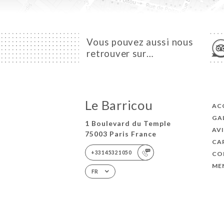
Vous pouvez aussi nous
retrouver sur…
Le Barricou
AC
GA
1 Boulevard du Temple
AV
75003 Paris France
CA
+33145321050
CO
ME
FR