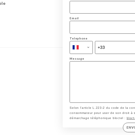
ple
Email
Telephone
Message
Selon l'article L.223-2 du code de la co
consommateur peut user de son droit à s'i
bloct
démarchage téléphonique bloctel :
ENV