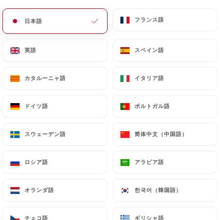
メニュー
JA
フランス語
フランス語
日本語
日本語
英語
英語
スペイン語
スペイン語
カタルーニャ語
カタルーニャ語
イタリア語
イタリア語
/
ホーム
連絡先
連絡先
ドイツ語
ドイツ語
ポルトガル語
ポルトガル語
スウェーデン語
スウェーデン語
简体中文（中国語）
简体中文（中国語）
ロシア語
ロシア語
アラビア語
アラビア語
オランダ語
オランダ語
한국어（韓国語）
한국어（韓国語）
Le Barricou
チェコ語
チェコ語
ギリシャ語
ギリシャ語