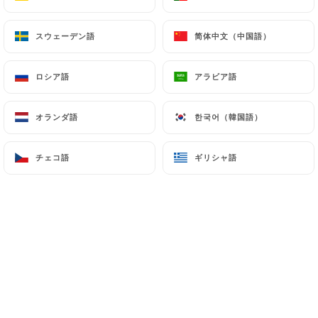
メニュー
JA
スウェーデン語
スウェーデン語
简体中文（中国語）
简体中文（中国語）
ロシア語
ロシア語
アラビア語
アラビア語
オランダ語
オランダ語
한국어（韓国語）
한국어（韓国語）
/
ホーム
ギャラリー
ギャラリー
チェコ語
チェコ語
ギリシャ語
ギリシャ語