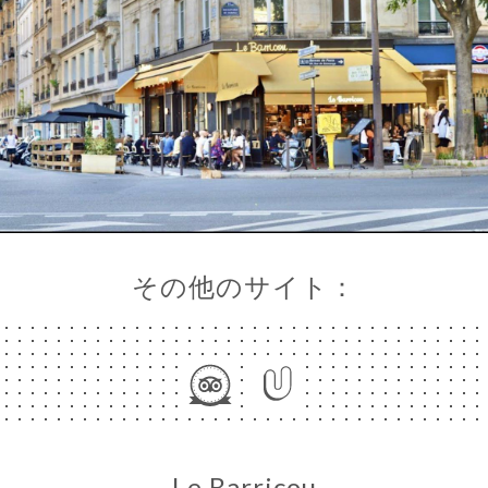
ー
絡
その他のサイト：
Le Barricou