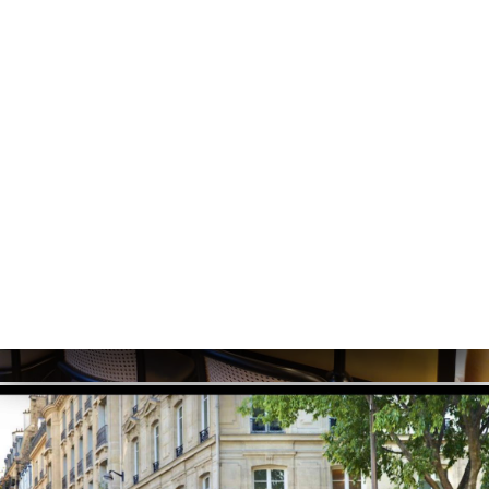
ー
約
ャ
リ
ビ
ー
ニ