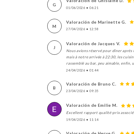
Valoración de Ghislaine D.
G
01/06/2026
•
06:21
Valoración de Marinette G.
M
27/04/2026
•
12:58
Valoración de Jacques V.
J
Nous avions réservé pour dîner après 
mais à notre arrivée à 22:30, les cuis
rassemblé au bar, peu aimable, enfin, 
24/04/2026
•
01:44
Valoración de Bruno C.
B
23/04/2026
•
09:35
Valoración de Emilie M.
Excellent rapport qualité-prix associé
19/04/2026
•
11:14
Valoración de Herve G.