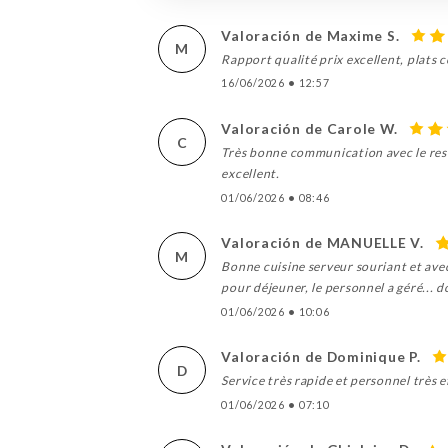
Valoración de Maxime S.
M
Rapport qualité prix excellent, plats
16/06/2026
•
12:57
Valoración de Carole W.
C
Très bonne communication avec le rest
excellent.
01/06/2026
•
08:46
Valoración de MANUELLE V.
M
Bonne cuisine serveur souriant et ave
pour déjeuner, le personnel a géré...
01/06/2026
•
10:06
Valoración de Dominique P.
D
Service très rapide et personnel très e
01/06/2026
•
07:10