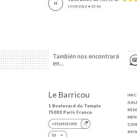
H
19/04/2026
•
05:46
También nos encontrará
en…
Le Barricou
INI
GAL
1 Boulevard du Temple
RES
75003 Paris France
MEN
+33145321050
CO
AVI
ES