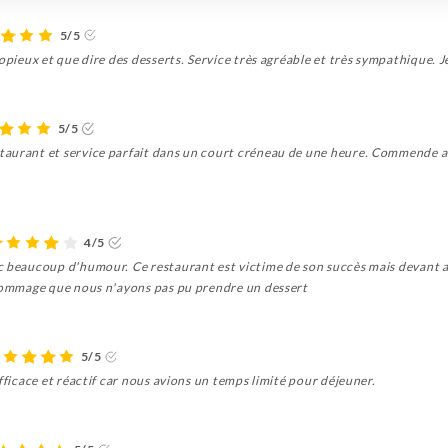
5/5
 copieux et que dire des desserts. Service très agréable et très sympathiqu
5/5
aurant et service parfait dans un court créneau de une heure. Commende an
4/5
c beaucoup d'humour. Ce restaurant est victime de son succès mais devant a
 dommage que nous n'ayons pas pu prendre un dessert
5/5
fficace et réactif car nous avions un temps limité pour déjeuner.