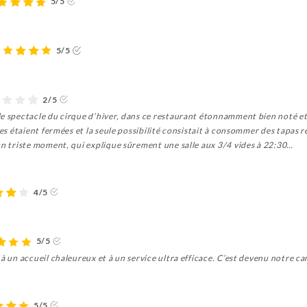
5/5
5/5
2/5
le spectacle du cirque d’hiver, dans ce restaurant étonnamment bien noté e
ines étaient fermées et la seule possibilité consistait à consommer des tapas
un triste moment, qui explique sûrement une salle aux 3/4 vides à 22:30…
4/5
5/5
 à un accueil chaleureux et à un service ultra efficace. C’est devenu notre c
5/5