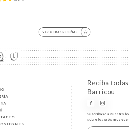
VER OTRAS RESEÑAS
Reciba todas 
CIO
Barricou
ERÍA
EÑA
Ú
Suscríbase a nuestro b
NTACTO
sobre los próximos eve
SOS LEGALES