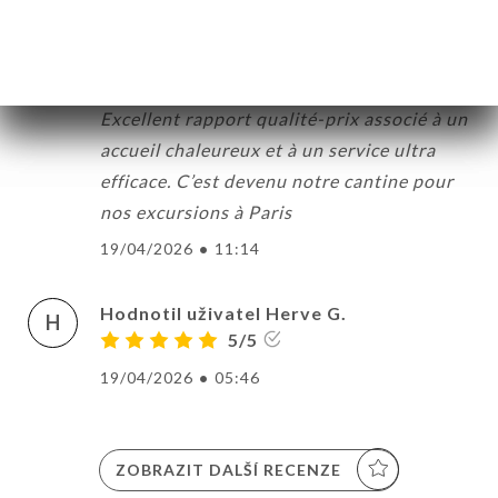
Hodnotil uživatel Emilie M.
5/5
Excellent rapport qualité-prix associé à un
accueil chaleureux et à un service ultra
efficace. C’est devenu notre cantine pour
nos excursions à Paris
19/04/2026
•
11:14
Hodnotil uživatel Herve G.
H
5/5
19/04/2026
•
05:46
ZOBRAZIT DALŠÍ RECENZE