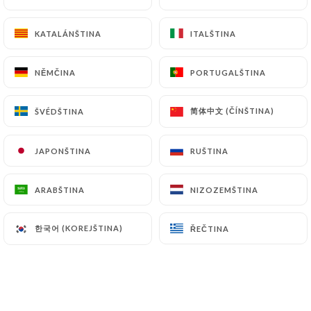
KATALÁNŠTINA
KATALÁNŠTINA
ITALŠTINA
ITALŠTINA
Hodnotil uživatel Maxime S.
M
5/5
NĚMČINA
NĚMČINA
PORTUGALŠTINA
PORTUGALŠTINA
Rapport qualité prix excellent, plats
copieux et que dire des desserts. Service
简体中文 (ČÍNŠTINA)
简体中文 (ČÍNŠTINA)
ŠVÉDŠTINA
ŠVÉDŠTINA
très agréable et très sympathique. Je
recommande 1000%
JAPONŠTINA
JAPONŠTINA
RUŠTINA
RUŠTINA
16/06/2026
•
12:57
ARABŠTINA
ARABŠTINA
NIZOZEMŠTINA
NIZOZEMŠTINA
Hodnotil uživatel Carole W.
C
5/5
한국어 (KOREJŠTINA)
한국어 (KOREJŠTINA)
ŘEČTINA
ŘEČTINA
Très bonne communication avec le
restaurant et service parfait dans un court
créneau de une heure. Commende
anticipée par sms avant la date pour un