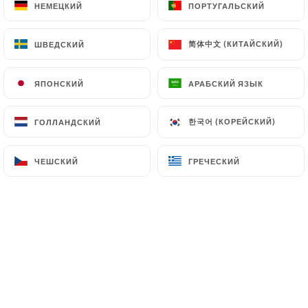
НЕМЕЦКИЙ
НЕМЕЦКИЙ
ПОРТУГАЛЬСКИЙ
ПОРТУГАЛЬСКИЙ
RU
МЕНЮ
简体中文 (КИТАЙСКИЙ)
简体中文 (КИТАЙСКИЙ)
ШВЕДСКИЙ
ШВЕДСКИЙ
ЯПОНСКИЙ
ЯПОНСКИЙ
АРАБСКИЙ ЯЗЫК
АРАБСКИЙ ЯЗЫК
한국어 (КОРЕЙСКИЙ)
한국어 (КОРЕЙСКИЙ)
ГОЛЛАНДСКИЙ
ГОЛЛАНДСКИЙ
/
ГЛАВНАЯ СТРАНИЦА
ГАЛЕРЕЯ
Галерея
ЧЕШСКИЙ
ЧЕШСКИЙ
ГРЕЧЕСКИЙ
ГРЕЧЕСКИЙ