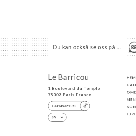
Du kan också se oss på …
Le Barricou
HEM
GAL
1 Boulevard du Temple
OM
75003 Paris France
MEN
+33145321050
KON
JUR
SV