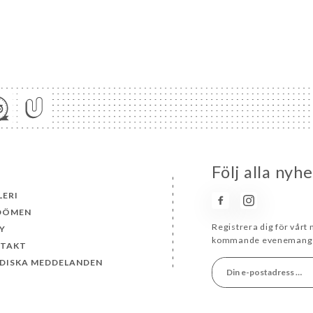
Följ alla nyh
LERI
DÖMEN
Registrera dig för vårt
Y
kommande evenemang 
TAKT
IDISKA MEDDELANDEN