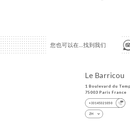
您也可以在…找到我们
Le Barricou
1 Boulevard du Tem
75003 Paris France
+33145321050
ZH