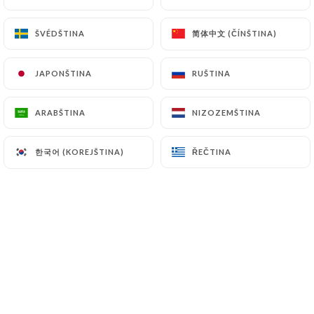
CS
NABÍDKA
简体中文 (ČÍNŠTINA)
简体中文 (ČÍNŠTINA)
ŠVÉDŠTINA
ŠVÉDŠTINA
JAPONŠTINA
JAPONŠTINA
RUŠTINA
RUŠTINA
ARABŠTINA
ARABŠTINA
NIZOZEMŠTINA
NIZOZEMŠTINA
/
DOMŮ
GALERIE
Galerie
한국어 (KOREJŠTINA)
한국어 (KOREJŠTINA)
ŘEČTINA
ŘEČTINA